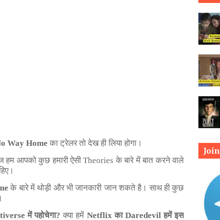
No Way Home
का
ट्रेलर
तो
देख
ही
लिया
होगा।
Joi
ज
हम
आपको
कुछ
हमारी
ऐसी
Theories
के
बारे
में
बात
करने
वाले
हिए।
me
के
बारे
में
थोड़ी
और
भी
जानकारी
जान
शकते
है। साथ ही कुछ
।
verse में पहोचेगा?
क्या हमें
Netflix का Daredevil हमें इस