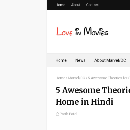
Home
About
Contact
Home
News
About Marvel/DC
Home
Marvel/DC
5 Awesome Theories for S
5 Awesome Theori
Home in Hindi
Parth Patel