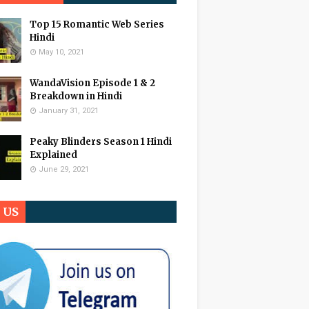
Top 15 Romantic Web Series
Hindi
May 10, 2021
WandaVision Episode 1 & 2
Breakdown in Hindi
January 31, 2021
Peaky Blinders Season 1 Hindi
Explained
June 29, 2021
n US