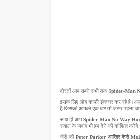
दोस्तों
आप
सबने
सभी
तक
Spider-Man 
इसके
लिए
लोग
काफी
इंतजार
कर
रहे
है।
आ
है
जिसको
आपको
एक
बार
तो
जरूर
पढ़ना
चा
साथ
ही
आप
Spider-Man No Way Ho
सवाल के जवाब भी हम देने की कोशिश करेंगे
जैसे की
Peter Parker आखिर कैसे Multi