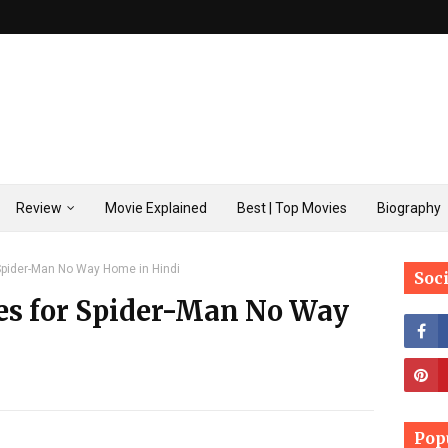
Review
Movie Explained
Best | Top Movies
Biography
pider-Man No Way Home in Hindi
Soc
es for Spider-Man No Way
Pop