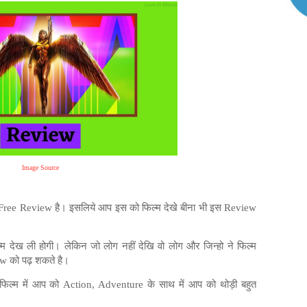
Image Source
 Free Review
है।
इसलिये
आप
इस
को
फिल्म
देखे
बीना
भी
इस
Review
ल्म देख ली होगी। लेकिन जो लोग नहीं देखि वो लोग और जिन्हो ने फिल्म
w को पढ़ शकते है।
फिल्म
में
आप
को
Action, Adventure
के
साथ
में
आप
को
थोड़ी
बहुत