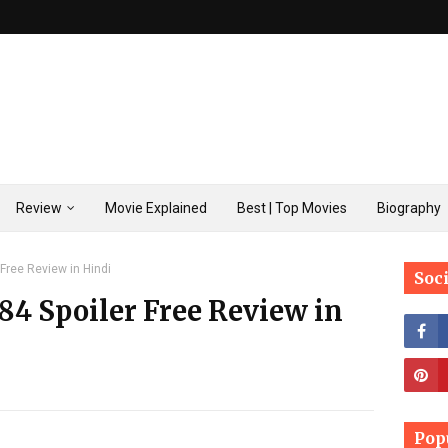
Review
Movie Explained
Best | Top Movies
Biography
ree Review in Hindi
Soc
 Spoiler Free Review in
Pop