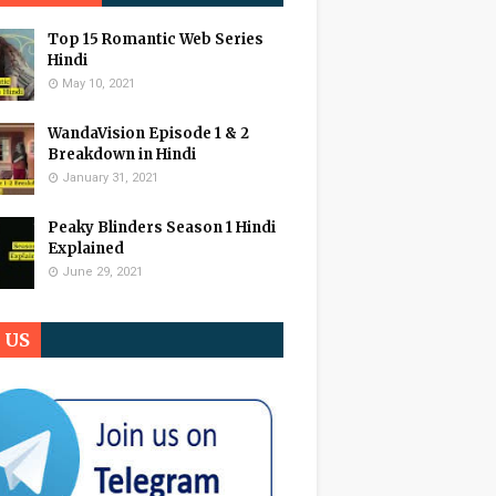
Top 15 Romantic Web Series
Hindi
May 10, 2021
WandaVision Episode 1 & 2
Breakdown in Hindi
January 31, 2021
Peaky Blinders Season 1 Hindi
Explained
June 29, 2021
n US