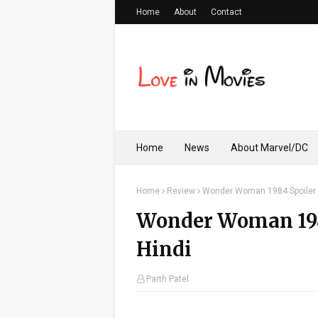
Home
About
Contact
Home
News
About Marvel/DC
Home
Review
Wonder Woman 1984 Spoiler F
Wonder Woman 1984
Hindi
Parth Patel